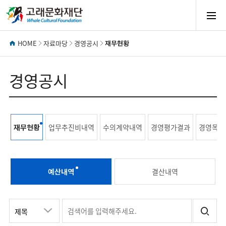
모
바
HOME
자료마당
경영공시
재무현황
일
경영공시
메
재무현황
업무추진비내역
수의계약내역
경영평가결과
경영목표
뉴
열
예산내역
결산내역
기
재무현황
키
검
예산내역
워
색
드
어