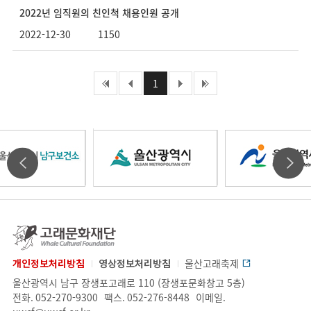
2022년 임직원의 친인척 채용인원 공개
2022-12-30
1150
처음페이지
1
이전페이지
다음페이지
마지막페이지
울
울
울
타
타
산
산
산
기
기
고
래
관
관
문
개인정보처리방침
영상정보처리방침
울산고래축제
광
광
광
화
업
주
울산광역시 남구 장생포고래로 110 (장생포문화창고 5층)
배
배
재
체
소.
전화.
052-270-9300
팩스.
052-276-8448
이메일.
단