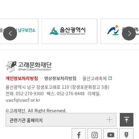
울
울
울
타
타
산
산
산
기
기
고
래
관
관
문
개인정보처리방침
영상정보처리방침
울산고래축제
광
광
광
화
업
주
울산광역시 남구 장생포고래로 110 (장생포문화창고 5층)
배
배
재
체
소.
전화.
052-270-9300
팩스.
052-276-8448
이메일.
단
정
uwcf@uwcf.or.kr
너
너
역
역
역
보
©고래재단. All Right Reserved.
슬
슬
위
관련기관 홈페이지
라
라
시
시
시
로